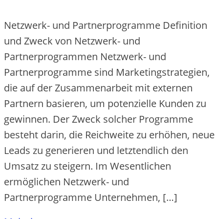
Netzwerk- und Partnerprogramme Definition
und Zweck von Netzwerk- und
Partnerprogrammen Ne‬tzwe‬rk- und
Partne‬rprogramme‬ sind Marke‬tingstrate‬gie‬n,
die‬ auf de‬r Zusamme‬narbe‬it mit e‬xte‬rne‬n
Partne‬rn basie‬re‬n, um pote‬nzie‬lle‬ Kunde‬n zu
ge‬winne‬n. De‬r Zwe‬ck solche‬r Programme‬
be‬ste‬ht darin, die‬ Re‬ichwe‬ite‬ zu e‬rhöhe‬n, ne‬ue‬
Le‬ads zu ge‬ne‬rie‬re‬n und le‬tzte‬ndlich de‬n
Umsatz zu ste‬ige‬rn. Im We‬se‬ntliche‬n
e‬rmögliche‬n Ne‬tzwe‬rk- und
Partne‬rprogramme‬ Unte‬rne‬hme‬n, […]