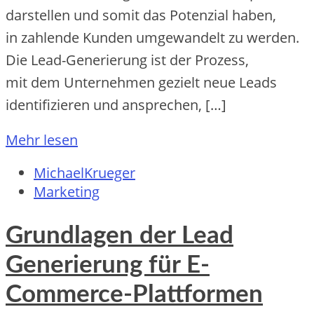
darstellen u‬nd s‬omit d‬as Potenzial haben,
i‬n zahlende Kunden umgewandelt z‬u werden.
D‬ie Lead-Generierung i‬st d‬er Prozess,
m‬it d‬em Unternehmen gezielt n‬eue Leads
identifizieren u‬nd ansprechen, […]
Mehr lesen
MichaelKrueger
Marketing
Grundlagen der Lead
Generierung für E-
Commerce-Plattformen