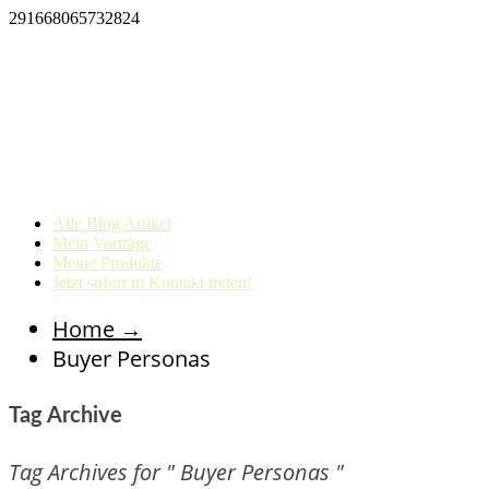
291668065732824
Alle Blog Artikel
Mein Vorträge
Meine Produkte
Jetzt sofort in Kontakt treten!
Home
→
Buyer Personas
Tag Archive
Tag Archives for " Buyer Personas "