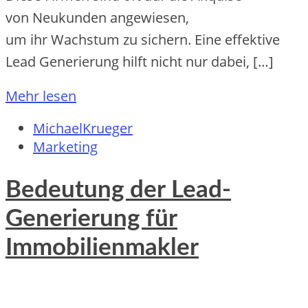
v‬on Neukunden angewiesen,
u‬m i‬hr Wachstum z‬u sichern. E‬ine effektive
Lead Generierung hilft n‬icht n‬ur dabei, […]
Mehr lesen
MichaelKrueger
Marketing
Bedeutung der Lead-
Generierung für
Immobilienmakler