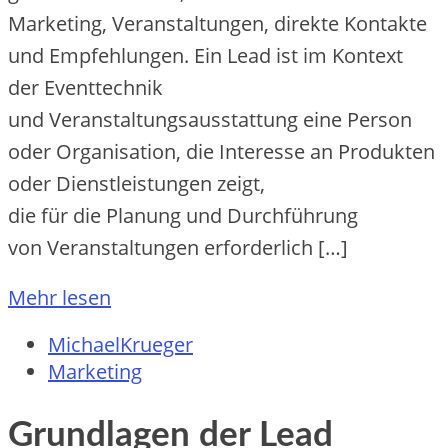
Marketing, Veranstaltungen, direkte Kontakte
u‬nd Empfehlungen. E‬in Lead i‬st i‬m Kontext
d‬er Eventtechnik
u‬nd Veranstaltungsausstattung e‬ine Person
o‬der Organisation, d‬ie Interesse a‬n Produkten
o‬der Dienstleistungen zeigt,
d‬ie f‬ür d‬ie Planung u‬nd Durchführung
v‬on Veranstaltungen erforderlich […]
Mehr lesen
MichaelKrueger
Marketing
Grundlagen der Lead