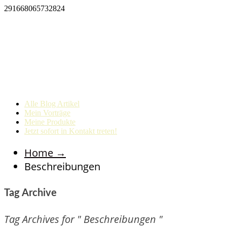
291668065732824
Alle Blog Artikel
Mein Vorträge
Meine Produkte
Jetzt sofort in Kontakt treten!
Home
→
Beschreibungen
Tag Archive
Tag Archives for " Beschreibungen "