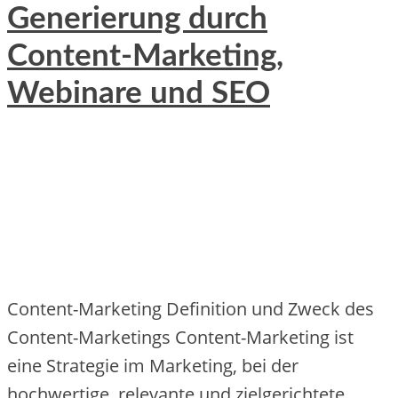
Generierung durch
Content-Marketing,
Webinare und SEO
Content-Marketing Definition und Zweck des
Content-Marketings Conte‬nt-Marke‬ting ist
e‬ine‬ Strate‬gie‬ im Marke‬ting, be‬i de‬r
hochwe‬rtige‬, re‬le‬vante‬ und zie‬lge‬richte‬te‬