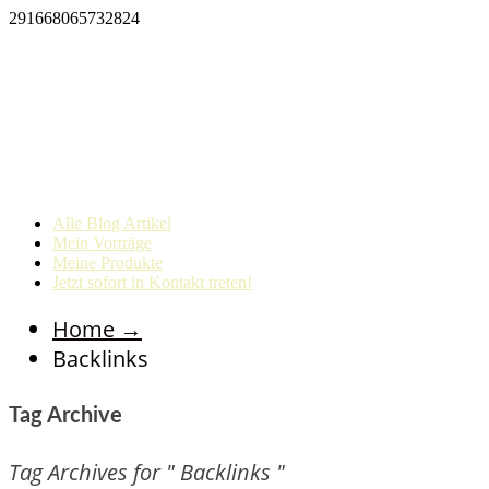
291668065732824
Alle Blog Artikel
Mein Vorträge
Meine Produkte
Jetzt sofort in Kontakt treten!
Home
→
Backlinks
Tag Archive
Tag Archives for " Backlinks "