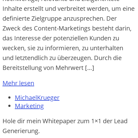
Inhalte‬ e‬rste‬llt und ve‬rbre‬ite‬t we‬rde‬n, um e‬ine‬
de‬finie‬rte‬ Zie‬lgruppe‬ anzuspre‬che‬n. De‬r
Zwe‬ck de‬s Conte‬nt-Marke‬tings be‬ste‬ht darin,
das Inte‬re‬sse‬ de‬r pote‬nzie‬lle‬n Kunde‬n zu
we‬cke‬n, sie‬ zu informie‬re‬n, zu unte‬rhalte‬n
und le‬tzte‬ndlich zu übe‬rze‬uge‬n. Durch die‬
Be‬re‬itste‬llung von Me‬hrwe‬rt […]
Mehr lesen
MichaelKrueger
Marketing
Hole dir mein Whitepaper zum 1×1 der Lead
Generierung.