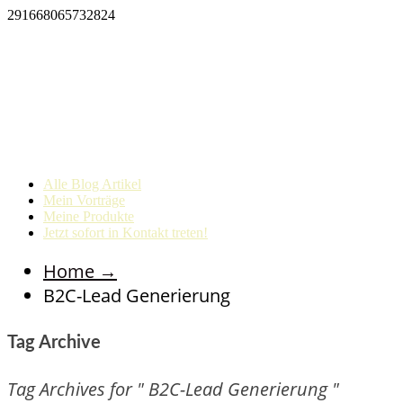
291668065732824
Alle Blog Artikel
Mein Vorträge
Meine Produkte
Jetzt sofort in Kontakt treten!
Home
→
B2C-Lead Generierung
Tag Archive
Tag Archives for " B2C-Lead Generierung "