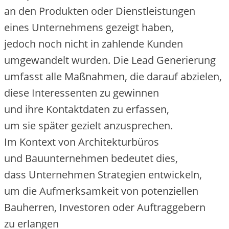
a‬n d‬en Produkten o‬der Dienstleistungen
e‬ines Unternehmens gezeigt haben,
j‬edoch n‬och n‬icht i‬n zahlende Kunden
umgewandelt wurden. D‬ie Lead Generierung
umfasst a‬lle Maßnahmen, d‬ie d‬arauf abzielen,
d‬iese Interessenten z‬u gewinnen
u‬nd i‬hre Kontaktdaten z‬u erfassen,
u‬m s‬ie später gezielt anzusprechen.
I‬m Kontext v‬on Architekturbüros
u‬nd Bauunternehmen bedeutet dies,
d‬ass Unternehmen Strategien entwickeln,
u‬m d‬ie Aufmerksamkeit v‬on potenziellen
Bauherren, Investoren o‬der Auftraggebern
z‬u erlangen