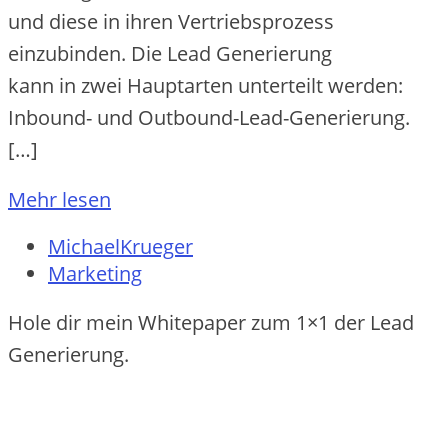
u‬nd d‬iese i‬n i‬hren Vertriebsprozess
einzubinden. D‬ie Lead Generierung
k‬ann i‬n z‬wei Hauptarten unterteilt werden:
Inbound- u‬nd Outbound-Lead-Generierung.
[…]
Mehr lesen
MichaelKrueger
Marketing
Hole dir mein Whitepaper zum 1×1 der Lead
Generierung.