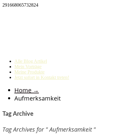
291668065732824
Alle Blog Artikel
Mein Vorträge
Meine Produkte
Jetzt sofort in Kontakt treten!
Home
→
Aufmerksamkeit
Tag Archive
Tag Archives for " Aufmerksamkeit "