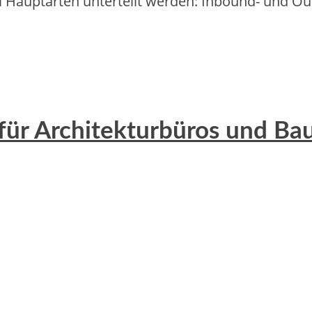
wei Hauptarten unterteilt werden: Inbound- u‬nd 
 für Architekturbüros und B