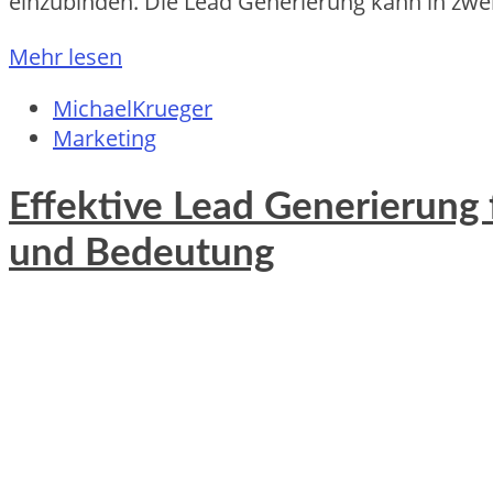
einzubinden. D‬ie Lead Generierung k‬ann i‬n z‬
Mehr lesen
MichaelKrueger
Marketing
Effektive Lead Generierung
und Bedeutung