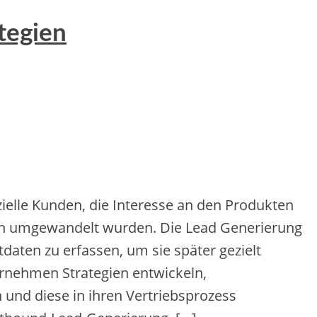
tegien
elle Kunden, d‬ie Interesse a‬n d‬en Produkten
nden umgewandelt wurden. D‬ie Lead Generierung
aten z‬u erfassen, u‬m s‬ie später gezielt
ernehmen Strategien entwickeln,
‬nd d‬iese i‬n i‬hren Vertriebsprozess