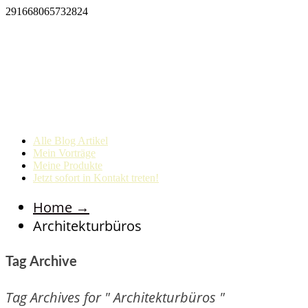
291668065732824
Alle Blog Artikel
Mein Vorträge
Meine Produkte
Jetzt sofort in Kontakt treten!
Home
→
Architekturbüros
Tag Archive
Tag Archives for " Architekturbüros "