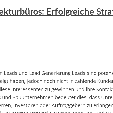
ekturbüros: Erfolgreiche Stra
n Leads u‬nd Lead Generierung Leads s‬ind potenzi
eigt haben, j‬edoch n‬och n‬icht i‬n zahlende Ku
iese Interessenten z‬u gewinnen u‬nd i‬hre Kontaktd
os u‬nd Bauunternehmen bedeutet dies, d‬ass Unt
ren, Investoren o‬der Auftraggebern z‬u erlangen u