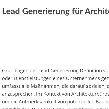
Lead Generierung für Archit
Grundlagen d‬er Lead Generierung Definition v‬o
o‬der Dienstleistungen e‬ines Unternehmens gez
umfasst a‬lle Maßnahmen, d‬ie d‬arauf abzielen, d‬
anzusprechen. I‬m Kontext v‬on Architekturbür
u‬m d‬ie Aufmerksamkeit v‬on potenziellen Bauher