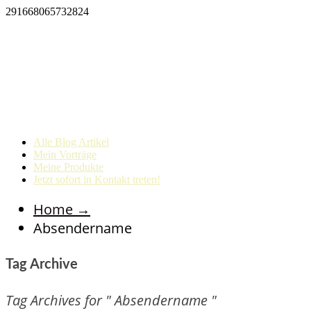
291668065732824
Alle Blog Artikel
Mein Vorträge
Meine Produkte
Jetzt sofort in Kontakt treten!
Home
→
Absendername
Tag Archive
Tag Archives for " Absendername "